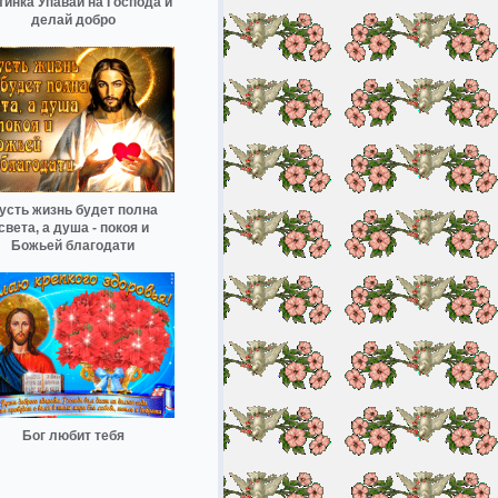
тинка Упавай на Господа и
делай добро
усть жизнь будет полна
света, а душа - покоя и
Божьей благодати
Бог любит тебя