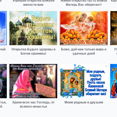
а
Хорошая открытка Божьей
Живая открытка Пусть Божья
Кар
милости вам
Матерь Вас оберегает!
учай
Открытка Будьте здоровы и
Боже, дай нам только мира и
П
Богом хранимы!
удачных дней
тья,
Храни всех нас Господь, от
Моим родным и друзьям
ей
всякого ненастья