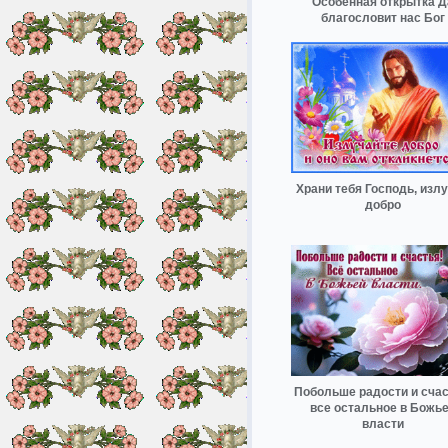
Особенная открытка Д
благословит нас Бог
Храни тебя Господь, изл
добро
Побольше радости и счас
все остальное в Божь
власти