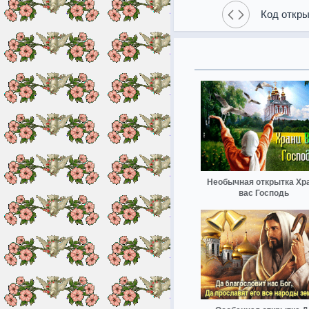
Код откры
Необычная открытка Хр
вас Господь