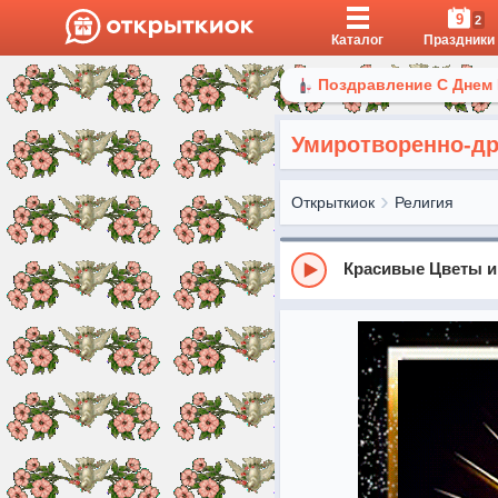
9
2
Каталог
Праздники
Поздравление С Днем
Умиротворенно-др
Открыткиок
Религия
Красивые Цветы и