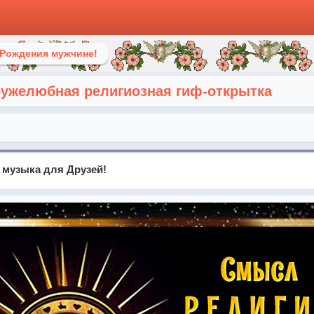
 Рождения мужчине!
ужелюбная религиозная гиф-открытка
 музыка для Друзей!