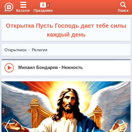
8
2
Каталог
Праздники
Поиск
Открытка Пусть Господь дает тебе силы
каждый день
Открыткиок
Религия
Михаил Бондарев - Нежность