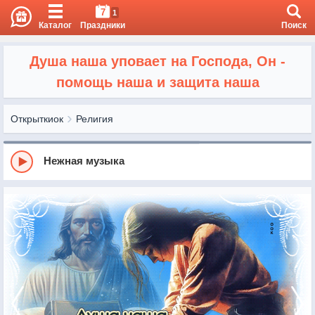
7
1
Каталог
Праздники
Поиск
Душа наша уповает на Господа, Он -
помощь наша и защита наша
Открыткиок
Религия
Нежная музыка