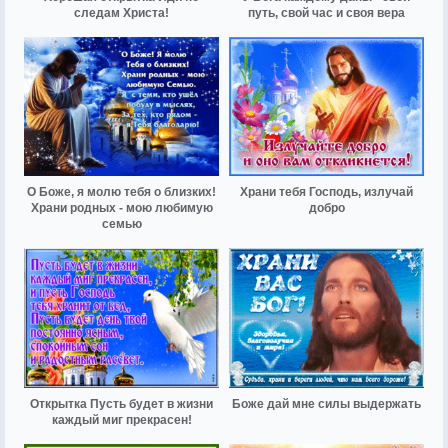
следам Христа!
путь, свой час и своя вера
О Боже, я молю тебя о близких!
Храни тебя Господь, излучай
Храни родных - мою любимую
добро
семью
Открытка Пусть будет в жизни
Боже дай мне силы выдержать
каждый миг прекрасен!